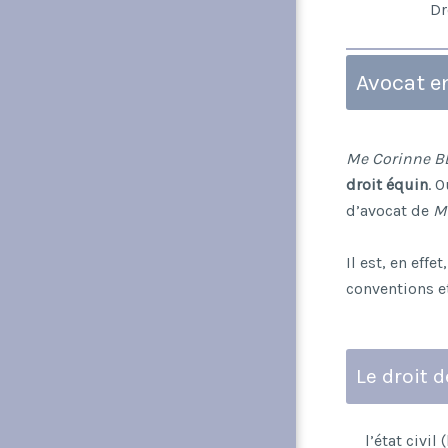
Dr
Avocat en
Me Corinne B
droit équin
. 
d’avocat de
M
Il est, en eff
conventions e
Le droit 
l’état civi