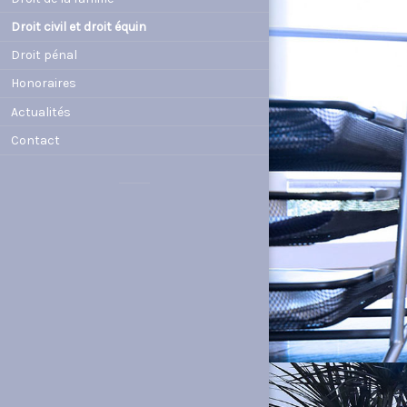
Droit civil et droit équin
Droit pénal
Honoraires
Actualités
Contact