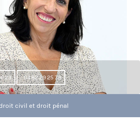
96 23
04 82 29 25 79
roit civil et droit pénal