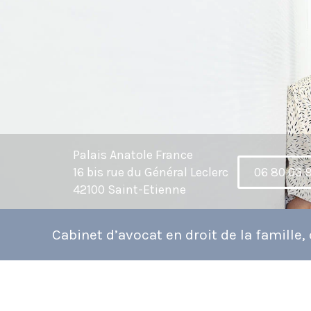
Palais Anatole France
16 bis rue du Général Leclerc
06 80 03 
42100 Saint-Etienne
Cabinet d’avocat en droit de la famille, d
oit civil et droit équin