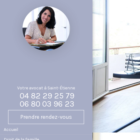
$
Votre avocat à Saint-Étienne
04 82 29 25 79
06 80 03 96 23
Prendre rendez-vous
Accueil
Droit de la famille