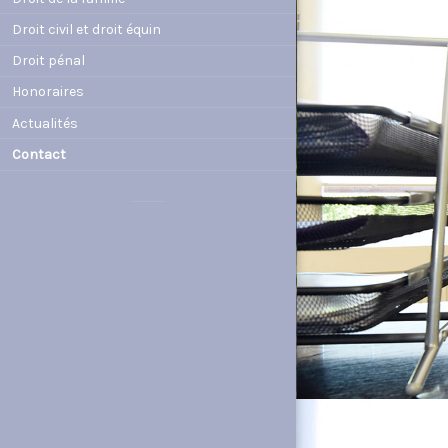
Droit civil et droit équin
Droit pénal
Honoraires
Actualités
Contact