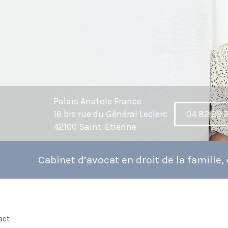
Palais Anatole France
16 bis rue du Général Leclerc
04 82 29 
42100 Saint-Etienne
Cabinet d’avocat en droit de la famille, d
eil
act