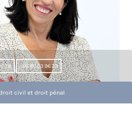
25 79
06 80 03 96 23
roit civil et droit pénal